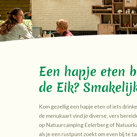
Een hapje eten b
de Eik? Smakelij
Kom gezellig een hapje eten of iets drink
de menukaart vind je diverse, vers bereide
op Natuurcamping Eelerberg of Natuurkam
als je een rustpunt zoekt om even bij te t