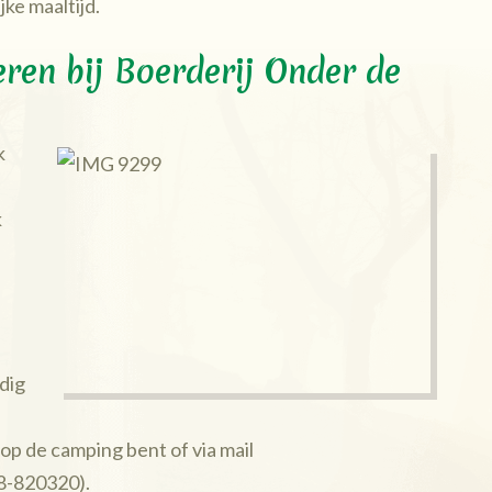
ke maaltijd.
eren bij Boerderij Onder de
k
k
jdig
l op de camping bent of via mail
48-820320).