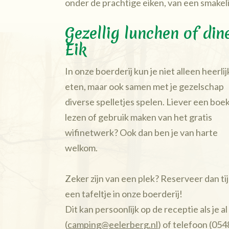
onder de prachtige eiken, van een smakelij
Gezellig lunchen of din
Eik
In onze boerderij kun je niet alleen heerlij
eten, maar ook samen met je gezelschap
diverse spelletjes spelen. Liever een boe
lezen of gebruik maken van het gratis
wifinetwerk? Ook dan ben je van harte
welkom.
Zeker zijn van een plek? Reserveer dan ti
een tafeltje in onze boerderij!
Dit kan persoonlijk op de receptie als je a
(
camping@eelerberg.nl
) of telefoon (05