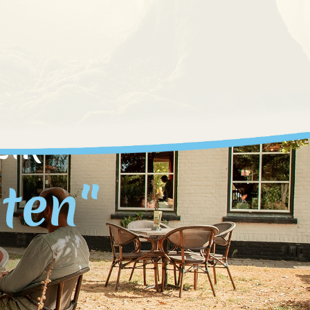
Eik
eten"