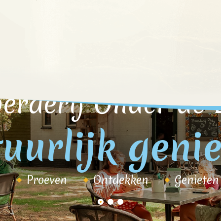
erderij Onder de 
uurlijk geni
Proeven
Ontdekken
Genieten