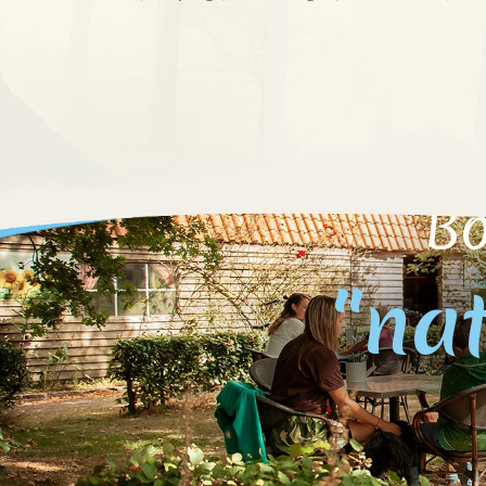
Bo
"nat