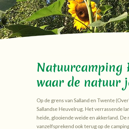
Natuurcamping E
waar de natuur je
Op de grens van Salland en Twente (Overij
Sallandse Heuvelrug. Het verrassende lan
heide, glooiende weide en akkerland. De ru
vanzelfsprekend ook terug op de camping