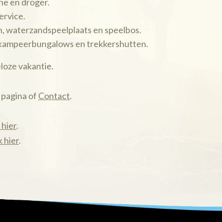
e en droger.
ervice.
n, waterzandspeelplaats en speelbos.
 kampeerbungalows en trekkershutten.
eloze vakantie.
 pagina of
Contact
.
k hier
.
k hier
.