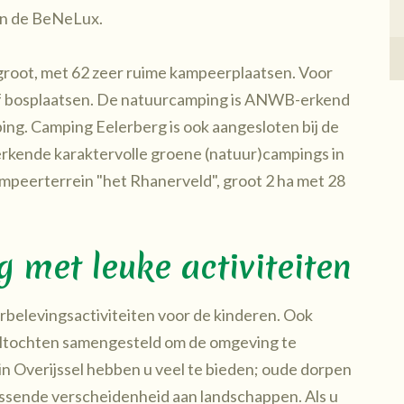
n de BeNeLux.
groot, met 62 zeer ruime kampeerplaatsen. Voor
 of bosplaatsen. De natuurcamping is ANWB-erkend
g. Camping Eelerberg is ook aangesloten bij de
rkende karaktervolle groene (natuur)campings in
mpeerterrein "het Rhanerveld", groot 2 ha met 28
met leuke activiteiten
rbelevingsactiviteiten voor de kinderen. Ook
eltochten samengesteld om de omgeving te
in Overijssel hebben u veel te bieden; oude dorpen
assende verscheidenheid aan landschappen. Als u