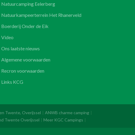
Natuurcamping Eelerberg
Natuurkampeerterrein Het Rhanerveld
Boerderij Onder de Eik
Video
Ons laatste nieuws
Algemene voorwaarden
Recron voorwaarden
Links KCG
 en Twente, Overijssel
ANWB charme camping
nd Twente Overijssel
Meer KGC Campings