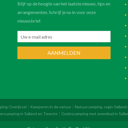
Blijf op de hoogte van het laatste nieuws, tips en
arrangementen. Schrijf je nu in voor onze
nieuwsbrief.
AANMELDEN
ping Overijssel
Kamperen in de natuur
Natuurcamping, regio Salland
encamping in Salland en Twente
Gezinscamping met zwembad in Salla