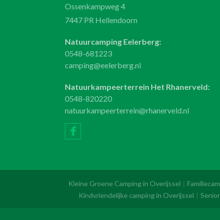
Ossenkampweg 4
7447 PR Hellendoorn
Natuurcamping Eelerberg:
0548-681223
camping@eelerberg.nl
Natuurkampeerterrein Het Rhanerveld:
0548-820220
natuurkampeerterrein@rhanerveld.nl
Kleine Groene Camping in Overijssel
Familiecam
Kindvriendelijke camping in Overijssel
Senior