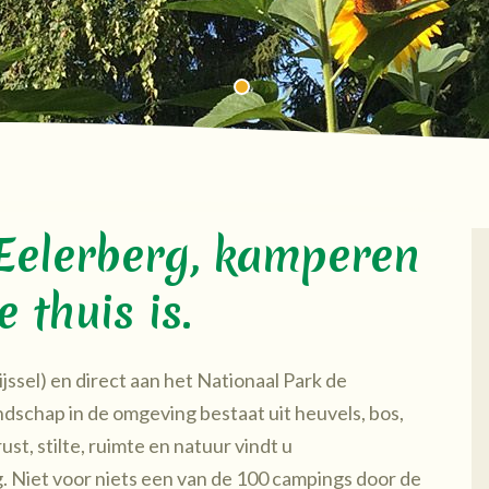
elerberg, kamperen
 thuis is.
ssel) en direct aan het Nationaal Park de
dschap in de omgeving bestaat uit heuvels, bos,
st, stilte, ruimte en natuur vindt u
. Niet voor niets een van de 100 campings door de